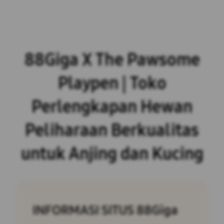
88Giga X The Pawsome
Playpen | Toko
Perlengkapan Hewan
Peliharaan Berkualitas
untuk Anjing dan Kucing
INFORMASI SITUS 88Giga