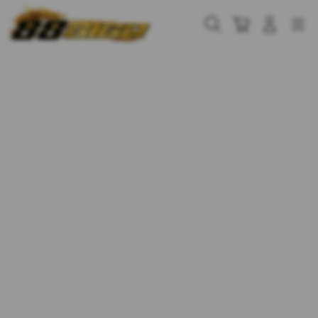
Skip
to
Cari
Troli
Login
Navigation
content