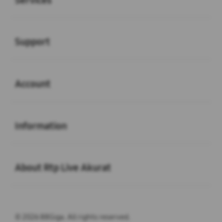
Buka
Support
Buka
Account
Buka
Information
Buka
About Rtp Live Akurat
© 2026 88Giga. All rights reserved.