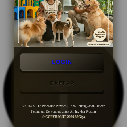
LOGIN
DAFTAR
LOGIN
DAFTAR
88Giga X The Pawsome Playpen | Toko Perlengkapan Hewan
Peliharaan Berkualitas untuk Anjing dan Kucing
© COPYRIGHT 2026 88Giga