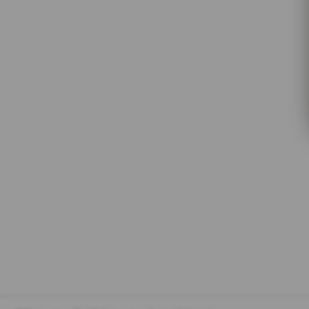
Layer Popup Close