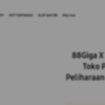
RTP
RTP TERTINGGI
SLOT GACOR
Rtp Live
88Giga X
Toko 
Peliharaan