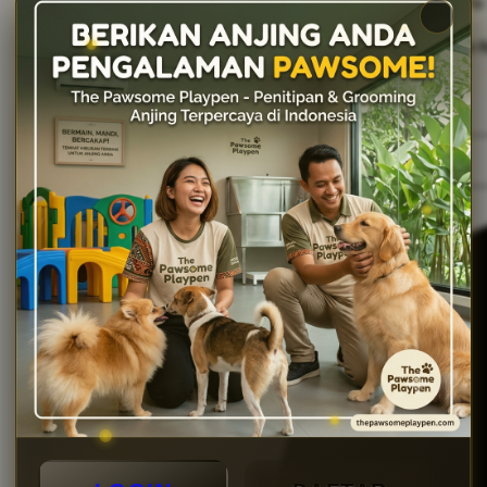
Minimal Deposit Rp.
Minimal Withdraw 