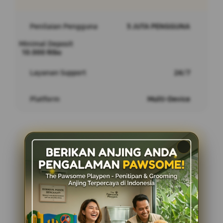
Penilaian Pengguna
5 JUTA PENGGUNA
Minimal Deposit
10.000 Ribu
Layanan Support
24/7
Platform
Multi-Device
PENAWARAN SPESIAL
BONUS NEW MEMBER 10%
Minimal Deposit Rp. 10.000
Minimal Withdraw Rp 50.000