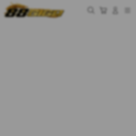
Skip
to
Cari
Troli
Login
Navigation
content